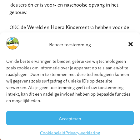
kleuters én er is voor- en naschoolse opvang in het
gebouw.
OKC de Wereld en Hoera Kindercentra hebben voor de
toekomst een gezamenlijke stip op de horizon waarin er
meer ruimte én meer tijd op een dag is voor de
Beheer toestemming
kinderen. Hierdoor is er meer afwisseling mogelijk voor
inspanning en ontspanning. Samen werken we dit
Om de beste ervaringen te bieden, gebruiken wij technologieën
concept in de komende jaren verder uit. Hoe dit precies
zoals cookies om informatie over je apparaat op te slaan en/of te
uit komt te zien weten we nog niet. Wel laten we ons
raadplegen. Door in te stemmen met deze technologieën kunnen
inspireren door het onderwijsconcept van een
wij gegevens zoals surfgedrag of unieke ID's op deze site
geïntegreerd rijk dagarrangement waarbij onderwijstijd
verwerken. Als je geen toestemming geeft of uw toestemming
intrekt, kan dit een nadelige invloed hebben op bepaalde functies
afgewisseld wordt met beweegtijd, etenstijd, speeltijd
en mogelijkheden.
en eigentijd.
Accepteren
Cookiebeleid
Privacy-verklaring