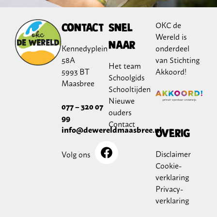
OKC de
Contact
Snel
Wereld is
naar
Kennedyplein
onderdeel
58A
van Stichting
Het team
5993 BT
Akkoord!
Schoolgids
Maasbree
Schooltijden
Nieuwe
077 – 320 07
ouders
99
Contact
info@dewereldmaasbree.nl
Overig
Disclaimer
Volg ons
Cookie-
verklaring
Privacy-
verklaring